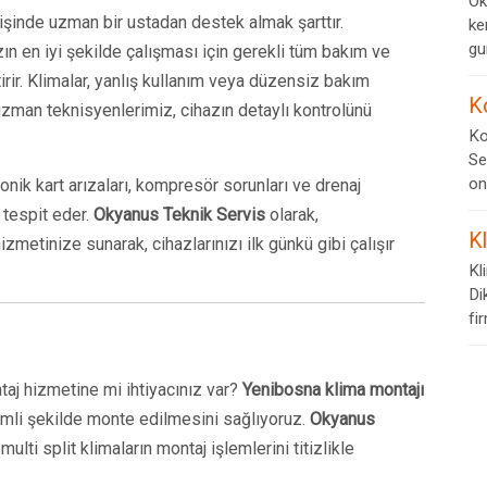
Ok
işinde uzman bir ustadan destek almak şarttır.
ke
gur
zın en iyi şekilde çalışması için gerekli tüm bakım ve
rir. Klimalar, yanlış kullanım veya düzensiz bakım
K
 uzman teknisyenlerimiz, cihazın detaylı kontrolünü
Ko
Se
on
onik kart arızaları, kompresör sorunları ve drenaj
a tespit eder.
Okyanus Teknik Servis
olarak,
K
izmetinize sunarak, cihazlarınızı ilk günkü gibi çalışır
Kl
Di
fi
taj hizmetine mi ihtiyacınız var?
Yenibosna klima montajı
imli şekilde monte edilmesini sağlıyoruz.
Okyanus
 multi split klimaların montaj işlemlerini titizlikle