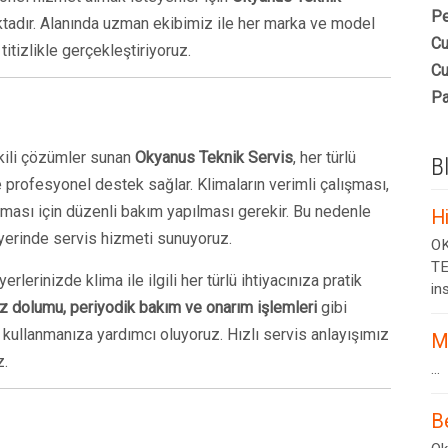
Pe
aktadır. Alanında uzman ekibimiz ile her marka ve model
Cu
itizlikle gerçekleştiriyoruz.
Cu
Pa
tkili çözümler sunan
Okyanus Teknik Servis
, her türlü
B
 profesyonel destek sağlar. Klimaların verimli çalışması,
lması için düzenli bakım yapılması gerekir. Bu nedenle
H
e yerinde servis hizmeti sunuyoruz.
OK
TE
rlerinizde klima ile ilgili her türlü ihtiyacınıza pratik
ins
az dolumu, periyodik bakım ve onarım işlemleri
gibi
a kullanmanıza yardımcı oluyoruz. Hızlı servis anlayışımız
M
z.
...
B