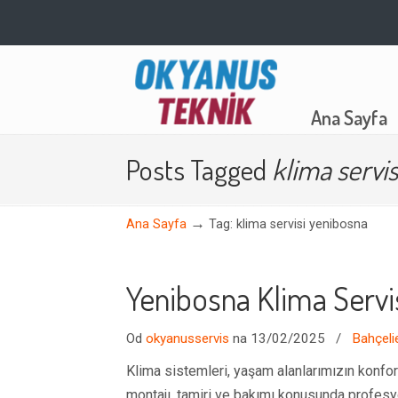
Navigation
Ana Sayfa
Posts Tagged
klima servi
→
Ana Sayfa
Tag: klima servisi yenibosna
Yenibosna Klima Servi
Od
okyanusservis
na 13/02/2025
/
Bahçeli
Klima sistemleri, yaşam alanlarımızın konfor
montajı, tamiri ve bakımı konusunda profesy