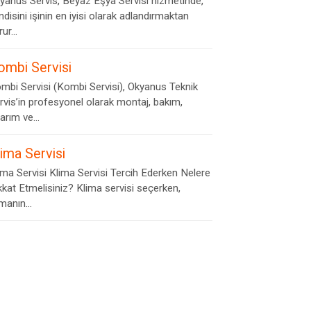
yanus Servis, Beyaz Eşya Servisi hizmetinde,
ndisini işinin en iyisi olarak adlandırmaktan
ur...
ombi Servisi
mbi Servisi (Kombi Servisi), Okyanus Teknik
rvis’in profesyonel olarak montaj, bakım,
arım ve...
lima Servisi
ima Servisi Klima Servisi Tercih Ederken Nelere
kkat Etmelisiniz? Klima servisi seçerken,
rmanın...