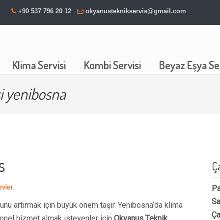
+90 537 796 20 12
okyanusteknikservis@gmail.com
Klima Servisi
Kombi Servisi
Beyaz Eşya Ser
si yenibosna
s
Ç
evler
Pa
Sa
unu artırmak için büyük önem taşır. Yenibosna’da klima
Ça
onel hizmet almak isteyenler için
Okyanus Teknik