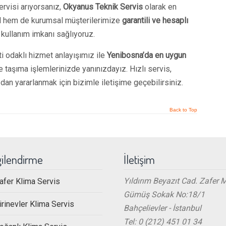
ervisi arıyorsanız,
Okyanus Teknik Servis
olarak en
el hem de kurumsal müşterilerimize
garantili ve hesaplı
kullanım imkanı sağlıyoruz.
 odaklı hizmet anlayışımız ile
Yenibosna’da en uygun
e taşıma işlemlerinizde yanınızdayız. Hızlı servis,
zdan yararlanmak için bizimle iletişime geçebilirsiniz.
Back to Top
gilendirme
İletişim
Yıldırım Beyazıt Cad. Zafer 
afer Klima Servis
Gümüş Sokak No:18/1
irinevler Klima Servis
Bahçelievler - İstanbul
Tel: 0 (212) 451 01 34