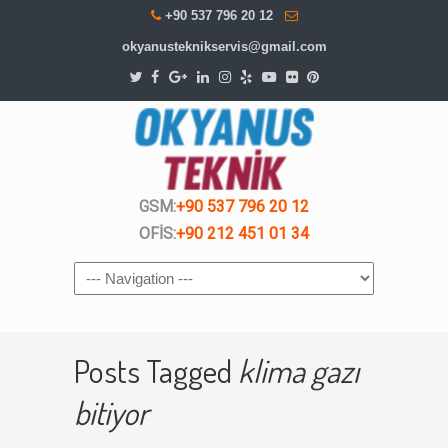
+90 537 796 20 12
okyanusteknikservis@gmail.com
GSM:
+90 537 796 20 12
OFİS:
+90 212 451 01 34
Navigation
Posts Tagged
klima gazı
bitiyor