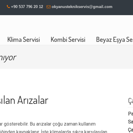
+90 537 796 20 12
okyanusteknikservis@gmail.com
Klima Servisi
Kombi Servisi
Beyaz Eşya Ser
mıyor
ılan Arızalar
Ç
Pa
Sa
lar gösterebilir. Bu arızalar çoğu zaman kullanım
Ça
iğinden kaynaklanır. İşte klimalarda sıkça karşılaşılan