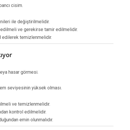
bancı cisim.
leri ile değiştirilmelidir.
dilmeli ve gerekirse tamir edilmelidir.
l edilerek temizlenmelidir.
kıyor
veya hasar görmesi.
 nem seviyesinin yüksek olması.
dilmeli ve temizlenmelidir.
dan kontrol edilmelidir.
lduğundan emin olunmalıdır.