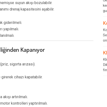
Ok
memişse suyun akışı bozulabilir.
ke
ımı drenaj kapasitesini aşabilir.
gur
k giderilmeli.
K
ı yapılmalı.
Ko
Se
anılmalı.
on
iliğinden Kapanıyor
K
Kl
(priz, sigorta arızası).
Di
fi
girerek cihazı kapatabilir.
.
akışı artırılmalı.
otor kontrolleri yaptırılmalı.