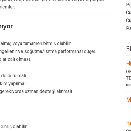
Pe
nlemler:
Cu
Cu
mıyor
Pa
almış veya tamamen bitmiş olabilir.
B
 engellenir ve soğutma/ısıtma performansı düşer.
 arızalı olması.
H
OK
 doldurulmalı.
TE
kım yapılmalı.
ins
; gerekiyorsa uzman desteği alınmalı.
M
...
B
lmiş olabilir.