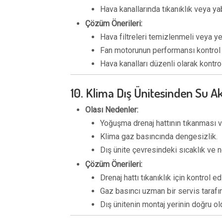
Hava kanallarında tıkanıklık veya ya
Çözüm Önerileri:
Hava filtreleri temizlenmeli veya yeni
Fan motorunun performansı kontrol e
Hava kanalları düzenli olarak kontro
10. Klima Dış Ünitesinden Su A
Olası Nedenler:
Yoğuşma drenaj hattının tıkanması 
Klima gaz basıncında dengesizlik.
Dış ünite çevresindeki sıcaklık ve
Çözüm Önerileri:
Drenaj hattı tıkanıklık için kontrol e
Gaz basıncı uzman bir servis tarafın
Dış ünitenin montaj yerinin doğru o