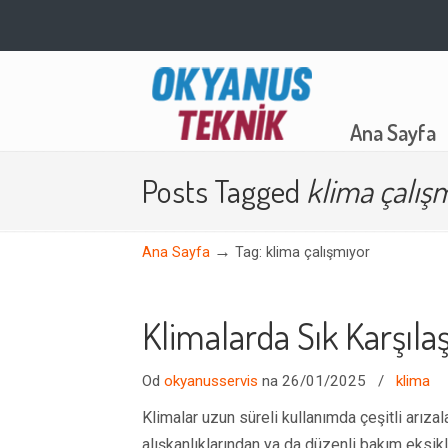
Navigation
Ana Sayfa
Posts Tagged
klima çalış
→
Ana Sayfa
Tag: klima çalışmıyor
Klimalarda Sık Karşılaş
Od
okyanusservis
na 26/01/2025
/
klima
Klimalar uzun süreli kullanımda çeşitli arıza
alışkanlıklarından ya da düzenli bakım eksikl