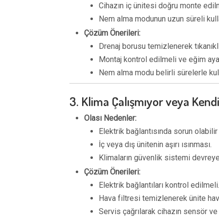
Cihazın iç ünitesi doğru monte edil
Nem alma modunun uzun süreli kullan
Çözüm Önerileri:
Drenaj borusu temizlenerek tıkanıklı
Montaj kontrol edilmeli ve eğim ayar
Nem alma modu belirli sürelerle kull
3. Klima Çalışmıyor veya Kend
Olası Nedenler:
Elektrik bağlantısında sorun olabilir 
İç veya dış ünitenin aşırı ısınması.
Klimaların güvenlik sistemi devreye 
Çözüm Önerileri:
Elektrik bağlantıları kontrol edilmeli
Hava filtresi temizlenerek ünite hava 
Servis çağrılarak cihazın sensör ve m