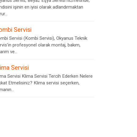
yanus Servis, Beyaz Eşya Servisi hizmetinde,
ndisini işinin en iyisi olarak adlandırmaktan
ur...
ombi Servisi
mbi Servisi (Kombi Servisi), Okyanus Teknik
rvis’in profesyonel olarak montaj, bakım,
arım ve...
lima Servisi
ima Servisi Klima Servisi Tercih Ederken Nelere
kkat Etmelisiniz? Klima servisi seçerken,
rmanın...