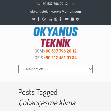
+90 537 796 20 12
okyanusteknikservis@gmail.com
GSM:
+90 537 796 20 12
OFİS:
+90 212 451 01 34
Navigation
Posts Tagged
Çobançeşme klima