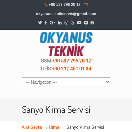
+90 537 796 20 12
okyanusteknikservis@gmail.com
GSM:
+90 537 796 20 12
OFİS:
+90 212 451 01 34
Navigation
Sanyo Klima Servisi
→
→
Ana Sayfa
klima
Sanyo Klima Servisi