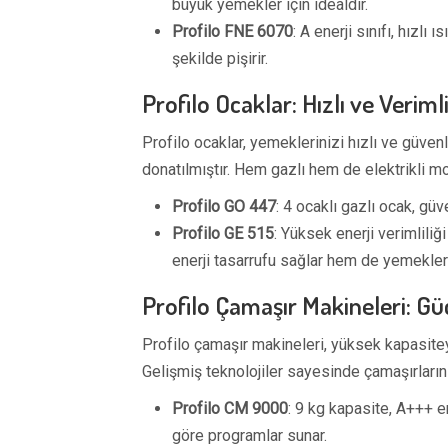
büyük yemekler için idealdir.
Profilo FNE 6070
: A enerji sınıfı, hızl
şekilde pişirir.
Profilo Ocaklar: Hızlı ve Verim
Profilo ocaklar, yemeklerinizi hızlı ve güven
donatılmıştır. Hem gazlı hem de elektrikli m
Profilo GO 447
: 4 ocaklı gazlı ocak, güv
Profilo GE 515
: Yüksek enerji verimliliğ
enerji tasarrufu sağlar hem de yemekleri h
Profilo Çamaşır Makineleri: Gü
Profilo çamaşır makineleri, yüksek kapasitey
Gelişmiş teknolojiler sayesinde çamaşırların
Profilo CM 9000
: 9 kg kapasite, A+++ en
göre programlar sunar.