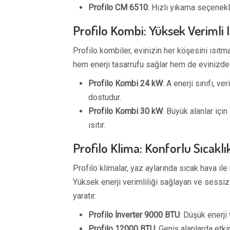
Profilo CM 6510
: Hızlı yıkama seçenekl
Profilo Kombi: Yüksek Verimli
Profilo kombiler, evinizin her köşesini ısıtm
hem enerji tasarrufu sağlar hem de evinizde
Profilo Kombi 24 kW
: A enerji sınıfı, ve
dostudur.
Profilo Kombi 30 kW
: Büyük alanlar için
ısıtır.
Profilo Klima: Konforlu Sıcaklı
Profilo klimalar, yaz aylarında sıcak hava 
Yüksek enerji verimliliği sağlayan ve sessiz
yaratır.
Profilo İnverter 9000 BTU
: Düşük enerji
Profilo 12000 BTU
: Geniş alanlarda etk