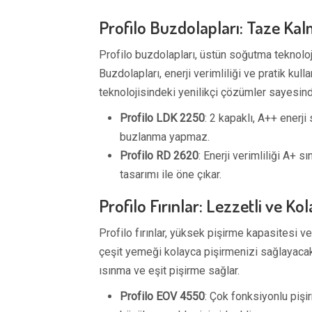
Profilo Buzdolapları: Taze K
Profilo buzdolapları, üstün soğutma teknolojil
Buzdolapları, enerji verimliliği ve pratik kul
teknolojisindeki yenilikçi çözümler sayesinde
Profilo LDK 2250
: 2 kapaklı, A++ enerji
buzlanma yapmaz.
Profilo RD 2620
: Enerji verimliliği A+ 
tasarımı ile öne çıkar.
Profilo Fırınlar: Lezzetli ve Ko
Profilo fırınlar, yüksek pişirme kapasitesi ve 
çeşit yemeği kolayca pişirmenizi sağlayacak f
ısınma ve eşit pişirme sağlar.
Profilo EOV 4550
: Çok fonksiyonlu pişir