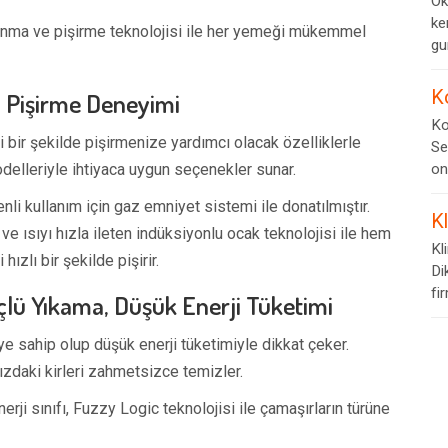
Ok
ke
ı ısınma ve pişirme teknolojisi ile her yemeği mükemmel
gur
K
li Pişirme Deneyimi
Ko
li bir şekilde pişirmenize yardımcı olacak özelliklerle
Se
odelleriyle ihtiyaca uygun seçenekler sunar.
on
enli kullanım için gaz emniyet sistemi ile donatılmıştır.
K
i ve ısıyı hızla ileten indüksiyonlu ocak teknolojisi ile hem
Kl
ızlı bir şekilde pişirir.
Di
fi
çlü Yıkama, Düşük Enerji Tüketimi
e sahip olup düşük enerji tüketimiyle dikkat çeker.
ızdaki kirleri zahmetsizce temizler.
erji sınıfı, Fuzzy Logic teknolojisi ile çamaşırların türüne