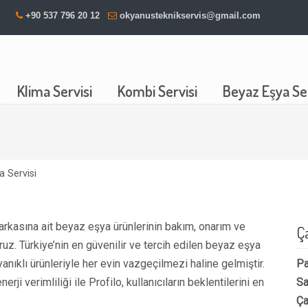
+90 537 796 20 12
okyanusteknikservis@gmail.com
Klima Servisi
Kombi Servisi
Beyaz Eşya Ser
a Servisi
markasına ait beyaz eşya ürünlerinin bakım, onarım ve
Ç
z. Türkiye’nin en güvenilir ve tercih edilen beyaz eşya
ayanıklı ürünleriyle her evin vazgeçilmezi haline gelmiştir.
Pa
erji verimliliği ile Profilo, kullanıcıların beklentilerini en
Sa
Ça