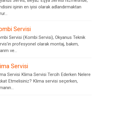
yanus Servis, Beyaz Eşya Servisi hizmetinde,
ndisini işinin en iyisi olarak adlandırmaktan
ur...
ombi Servisi
mbi Servisi (Kombi Servisi), Okyanus Teknik
rvis’in profesyonel olarak montaj, bakım,
arım ve...
lima Servisi
ima Servisi Klima Servisi Tercih Ederken Nelere
kkat Etmelisiniz? Klima servisi seçerken,
rmanın...