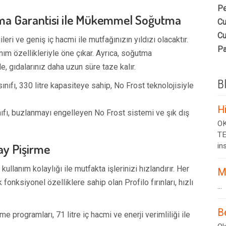
Pe
alma Garantisi ile Mükemmel Soğutma
Cu
Cu
eri ve geniş iç hacmi ile mutfağınızın yıldızı olacaktır.
Pa
lanım özellikleriyle öne çıkar. Ayrıca, soğutma
, gıdalarınız daha uzun süre taze kalır.
B
 sınıfı, 330 litre kapasiteye sahip, No Frost teknolojisiyle
H
sınıfı, buzlanmayı engelleyen No Frost sistemi ve şık dış
OK
TE
lay Pişirme
ins
kullanım kolaylığı ile mutfakta işlerinizi hızlandırır. Her
M
onksiyonel özelliklere sahip olan Profilo fırınları, hızlı
...
B
me programları, 71 litre iç hacmi ve enerji verimliliği ile