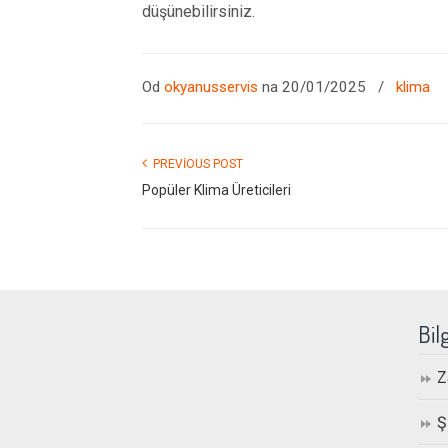
düşünebilirsiniz.
Od
okyanusservis
na 20/01/2025
/
klima
PREVIOUS POST
Popüler Klima Üreticileri
Bil
Z
Ş