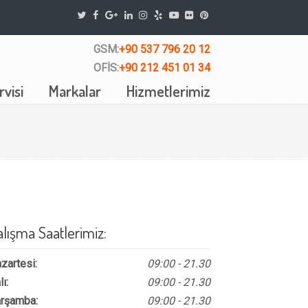
GSM:
+90 537 796 20 12
OFİS:
+90 212 451 01 34
visi
Markalar
Hizmetlerimiz
alışma Saatlerimiz:
zartesi:
09:00 - 21.30
lı:
09:00 - 21.30
rşamba:
09:00 - 21.30