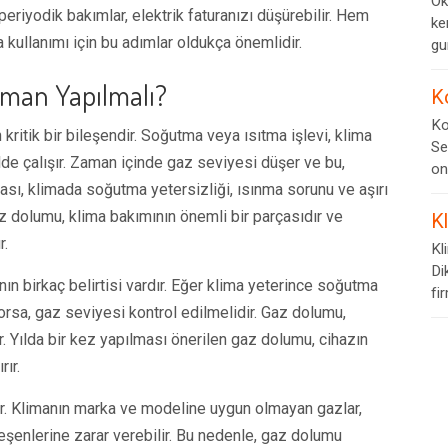
Ok
periyodik bakımlar, elektrik faturanızı düşürebilir. Hem
ke
kullanımı için bu adımlar oldukça önemlidir.
gur
man Yapılmalı?
K
Ko
kritik bir bileşendir. Soğutma veya ısıtma işlevi, klima
Se
de çalışır. Zaman içinde gaz seviyesi düşer ve bu,
on
lması, klimada soğutma yetersizliği, ısınma sorunu ve aşırı
Gaz dolumu, klima bakımının önemli bir parçasıdır ve
K
r.
Kl
Di
n birkaç belirtisi vardır. Eğer klima yeterince soğutma
fi
rsa, gaz seviyesi kontrol edilmelidir. Gaz dolumu,
r. Yılda bir kez yapılması önerilen gaz dolumu, cihazın
rır.
ir. Klimanın marka ve modeline uygun olmayan gazlar,
leşenlerine zarar verebilir. Bu nedenle, gaz dolumu