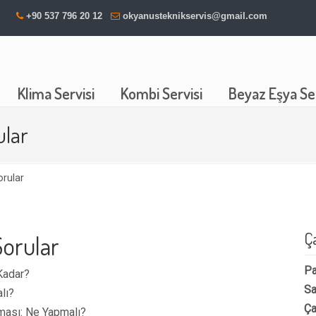
+90 537 796 20 12
okyanusteknikservis@gmail.com
Klima Servisi
Kombi Servisi
Beyaz Eşya Ser
ular
orular
Ç
Sorular
Pa
Kadar?
Sa
lı?
Ça
tması: Ne Yapmalı?