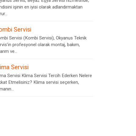
yanus Servis, Beyaz Eşya Servisi hizmetinde,
ndisini işinin en iyisi olarak adlandırmaktan
ur...
ombi Servisi
mbi Servisi (Kombi Servisi), Okyanus Teknik
rvis’in profesyonel olarak montaj, bakım,
arım ve...
lima Servisi
ima Servisi Klima Servisi Tercih Ederken Nelere
kkat Etmelisiniz? Klima servisi seçerken,
rmanın...