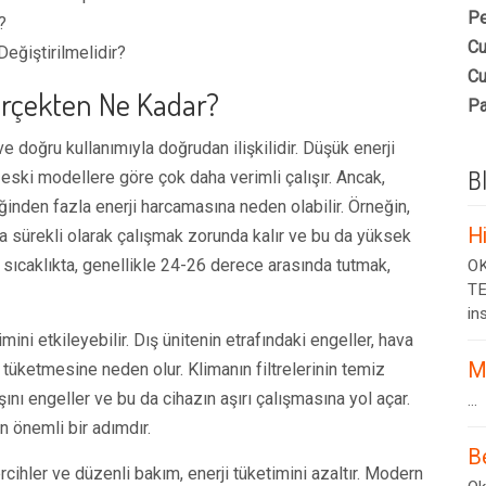
Pe
?
Cu
ğiştirilmelidir?
Cu
erçekten Ne Kadar?
Pa
 ve doğru kullanımıyla doğrudan ilişkilidir. Düşük enerji
B
e eski modellere göre çok daha verimli çalışır. Ancak,
ğinden fazla enerji harcamasına neden olabilir. Örneğin,
H
ma sürekli olarak çalışmak zorunda kalır ve bu da yüksek
ru sıcaklıkta, genellikle 24-26 derece arasında tutmak,
OK
TE
ins
mini etkileyebilir. Dış ünitenin etrafındaki engeller, hava
M
i tüketmesine neden olur. Klimanın filtrelerinin temiz
kışını engeller ve bu da cihazın aşırı çalışmasına yol açar.
...
n önemli bir adımdır.
B
rcihler ve düzenli bakım, enerji tüketimini azaltır. Modern